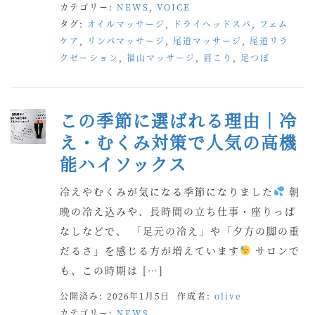
カテゴリー:
NEWS
,
VOICE
タグ:
オイルマッサージ
,
ドライヘッドスパ
,
フェム
ケア
,
リンパマッサージ
,
尾道マッサージ
,
尾道リラ
クゼーション
,
福山マッサージ
,
肩こり
,
足つぼ
この季節に選ばれる理由｜冷
え・むくみ対策で人気の高機
能ハイソックス
冷えやむくみが気になる季節になりました
朝
晩の冷え込みや、長時間の立ち仕事・座りっぱ
なしなどで、 「足元の冷え」や「夕方の脚の重
だるさ」を感じる方が増えています
サロンで
も、この時期は […]
公開済み: 2026年1月5日
作成者:
olive
カテゴリー:
NEWS