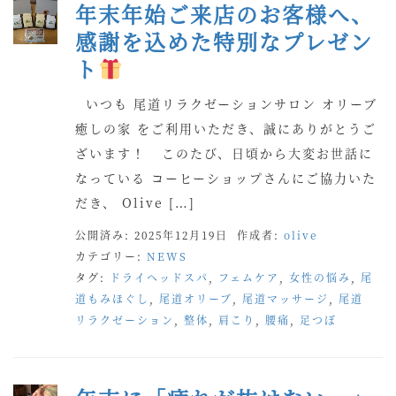
年末年始ご来店のお客様へ、
感謝を込めた特別なプレゼン
ト
いつも 尾道リラクゼーションサロン オリーブ
癒しの家 をご利用いただき、誠にありがとうご
ざいます！ このたび、日頃から大変お世話に
なっている コーヒーショップさんにご協力いた
だき、 Olive […]
公開済み: 2025年12月19日
作成者:
olive
カテゴリー:
NEWS
タグ:
ドライヘッドスパ
,
フェムケア
,
女性の悩み
,
尾
道もみほぐし
,
尾道オリーブ
,
尾道マッサージ
,
尾道
リラクゼーション
,
整体
,
肩こり
,
腰痛
,
足つぼ