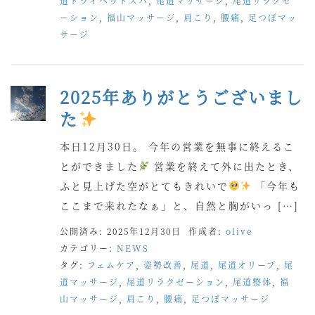
道ドライヘッドスパ
,
尾道マッサージ
,
尾道リラクゼ
ーション
,
福山マッサージ
,
肩こり
,
腰痛
,
足つぼマッ
サージ
2025年ありがとうございまし
た
本日12月30日。 今年の営業を無事に終えるこ
とができました
営業を終えて外に出たとき、
ふと見上げた空がとてもきれいで
「今年も
ここまで来れたなぁ」と、自然と胸がいっ […]
公開済み: 2025年12月30日
作成者:
olive
カテゴリー:
NEWS
タグ:
フェムケア
,
姿勢改善
,
尾道
,
尾道オリーブ
,
尾
道マッサージ
,
尾道リラクゼーション
,
尾道整体
,
福
山マッサージ
,
肩こり
,
腰痛
,
足つぼマッサージ