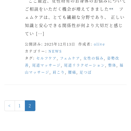
ここ最近、女性特有のお身体のお悩みについて
ご相談をいただく機会が増えてきました
フ
ェムケアは、とても繊細な分野であり、 正しい
知識と安心できる関係性が何より大切だと感じ
てい […]
公開済み: 2025年12月13日
作成者:
olive
カテゴリー:
NEWS
タグ:
セルフケア
,
フェムケア
,
女性の悩み
,
姿勢改
善
,
尾道マッサージ
,
尾道リラクゼーション
,
整体
,
福
山マッサージ
,
肩こり
,
腰痛
,
足つぼ
<
1
2