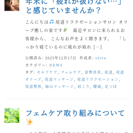
年末に「疲れが抜けない…」
と感じていませんか？
こんにちは
尾道リラクゼーションサロン オリ
ーブ癒しの家です
最近サロンに来られるお
客様から、 こんなお声をよく聞きます。 「し
っかり寝ているのに疲れが取れ […]
公開済み: 2025年12月17日
作成者:
olive
カテゴリー:
NEWS
タグ:
セルフケア
,
フェムケア
,
姿勢改善
,
尾道
,
尾道
オリーブ
,
尾道マッサージ
,
尾道リラクゼーション
,
尾道整体
,
福山マッサージ
,
肩こり
,
腰痛
,
足つぼ
フェムケア取り組みについて