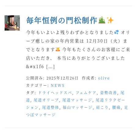
毎年恒例の門松制作
今年もいよいよ残りわずかとなりました
オリ
ーブ癒しの家の年内営業は 12月30日（火）ま
でとなります
今年もたくさんのお客様にご来
店いただき、 本当にありがとうございました
&#x1f6 […]
公開済み: 2025年12月26日
作成者:
olive
カテゴリー:
NEWS
タグ:
ドライヘッドスパ
,
フェムケア
,
姿勢改善
,
尾
道
,
尾道オリーブ
,
尾道マッサージ
,
尾道リラクゼー
ション
,
尾道整体
,
福山マッサージ
,
肩こり
,
腰痛
,
足
つぼマッサージ