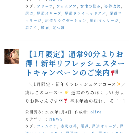
タグ:
オリーブ
,
フェムケア
,
女性の悩み
,
姿勢改善
,
尾道
,
尾道オリーブ
,
尾道ドライヘッドスパ
,
尾道マ
ッサージ
,
尾道リラクゼーション
,
福山マッサージ
,
肩こり
,
腰痛
,
足つぼ
【1月限定】通常90分よりお
得！新年リフレッシュスター
トキャンペーンのご案内
＼1月限定・新年リフレッシュケアコース
／
実はこのコース…
通常のもみほぐし90分よ
りお得なんです
年末年始の疲れ、 そ […]
公開済み: 2026年1月4日
作成者:
olive
カテゴリー:
NEWS
タグ:
フェムケア
,
姿勢改善
,
尾道
,
尾道オリーブ
,
尾