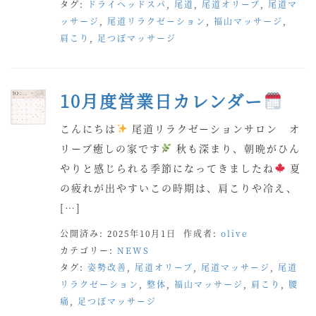
タグ:
ドライヘッドスパ
,
尾道
,
尾道オリーブ
,
尾道マ
ッサージ
,
尾道リラクゼーション
,
福山マッサージ
,
肩こり
,
足つぼマッサージ
10月度営業日カレンダー
こんにちは
尾道リラクゼーションサロン オ
リーブ癒しの家です
秋も深まり、朝晩がひん
やりと感じられる季節になってきましたね
夏
の疲れが出やすいこの時期は、肩こりや冷え、
[…]
公開済み: 2025年10月1日
作成者:
olive
カテゴリー:
NEWS
タグ:
姿勢改善
,
尾道オリーブ
,
尾道マッサージ
,
尾道
リラクゼーション
,
整体
,
福山マッサージ
,
肩こり
,
腰
痛
,
足つぼマッサージ