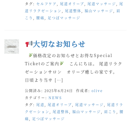
タグ:
セルフケア
,
尾道オリーブ
,
尾道マッサージ
,
尾
道リラクゼーション
,
尾道整体
,
福山マッサージ
,
肩
こり
,
腰痛
,
足つぼマッサージ
大切なお知らせ
価格改定のお知らせとお得なSpecial
Ticketのご案内
こんにちは。 尾道リラク
ゼーションサロン オリーブ癒しの家です。
日頃より当サ […]
公開済み: 2025年6月24日
作成者:
olive
カテゴリー:
NEWS
タグ:
尾道
,
尾道オリーブ
,
尾道マッサージ
,
尾道リラ
クゼーション
,
尾道整体
,
福山マッサージ
,
肩こり
,
腰
痛
,
足つぼマッサージ