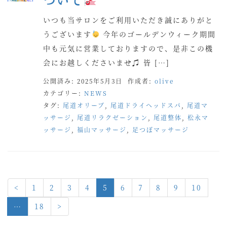
いつも当サロンをご利用いただき誠にありがと
うございます
今年のゴールデンウィーク期間
中も元気に営業しておりますので、是非この機
会にお越しくださいませ♫ 皆 […]
公開済み: 2025年5月3日
作成者:
olive
カテゴリー:
NEWS
タグ:
尾道オリーブ
,
尾道ドライヘッドスパ
,
尾道マ
ッサージ
,
尾道リラクゼーション
,
尾道整体
,
松永マ
ッサージ
,
福山マッサージ
,
足つぼマッサージ
<
1
2
3
4
5
6
7
8
9
10
…
18
>