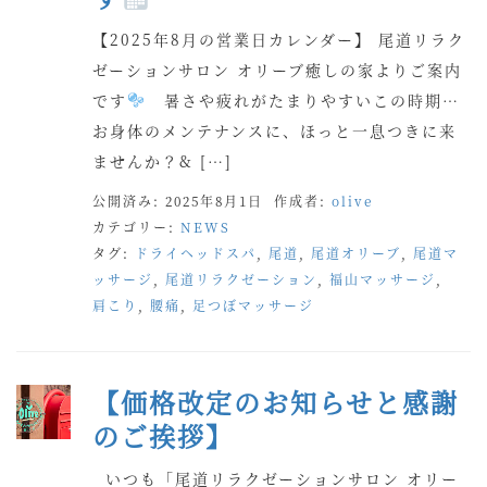
【2025年8月の営業日カレンダー】 尾道リラク
ゼーションサロン オリーブ癒しの家よりご案内
です
暑さや疲れがたまりやすいこの時期…
お身体のメンテナンスに、ほっと一息つきに来
ませんか？& […]
公開済み: 2025年8月1日
作成者:
olive
カテゴリー:
NEWS
タグ:
ドライヘッドスパ
,
尾道
,
尾道オリーブ
,
尾道マ
ッサージ
,
尾道リラクゼーション
,
福山マッサージ
,
肩こり
,
腰痛
,
足つぼマッサージ
【価格改定のお知らせと感謝
のご挨拶】
いつも「尾道リラクゼーションサロン オリー