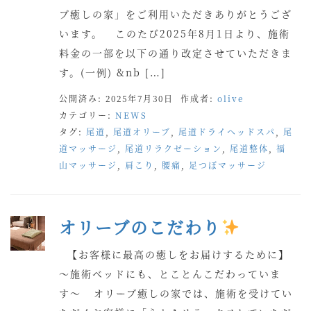
ブ癒しの家」をご利用いただきありがとうござ
います。 このたび2025年8月1日より、施術
料金の一部を以下の通り改定させていただきま
す。(一例) &nb […]
公開済み: 2025年7月30日
作成者:
olive
カテゴリー:
NEWS
タグ:
尾道
,
尾道オリーブ
,
尾道ドライヘッドスパ
,
尾
道マッサージ
,
尾道リラクゼーション
,
尾道整体
,
福
山マッサージ
,
肩こり
,
腰痛
,
足つぼマッサージ
オリーブのこだわり
【お客様に最高の癒しをお届けするために】
〜施術ベッドにも、とことんこだわっていま
す〜 オリーブ癒しの家では、施術を受けてい