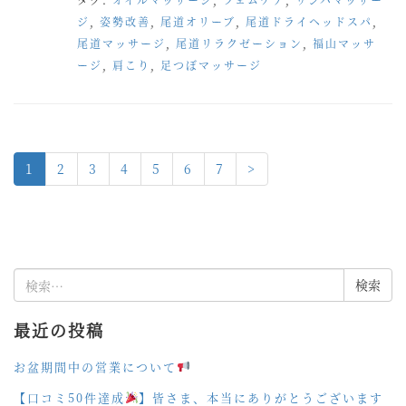
ジ
,
姿勢改善
,
尾道オリーブ
,
尾道ドライヘッドスパ
,
尾道マッサージ
,
尾道リラクゼーション
,
福山マッサ
ージ
,
肩こり
,
足つぼマッサージ
1
2
3
4
5
6
7
>
検
索:
最近の投稿
お盆期間中の営業について
【口コミ50件達成
】皆さま、本当にありがとうございます