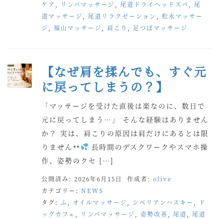
ケア
,
リンパマッサージ
,
尾道ドライヘッドスパ
,
尾
道マッサージ
,
尾道リラクゼーション
,
松永マッサー
ジ
,
福山マッサージ
,
肩こり
,
足つぼマッサージ
【なぜ肩を揉んでも、すぐ元
に戻ってしまうの？】
「マッサージを受けた直後は楽なのに、数日で
元に戻ってしまう…」 そんな経験はありません
か？ 実は、肩こりの原因は肩だけにあるとは限
りません
長時間のデスクワークやスマホ操
作、姿勢のクセ […]
公開済み: 2026年6月15日
作成者:
olive
カテゴリー:
NEWS
タグ:
ふ
,
オイルマッサージ
,
シベリアンハスキー
,
ド
ッグカフェ
,
リンパマッサージ
,
姿勢改善
,
尾道
,
尾道