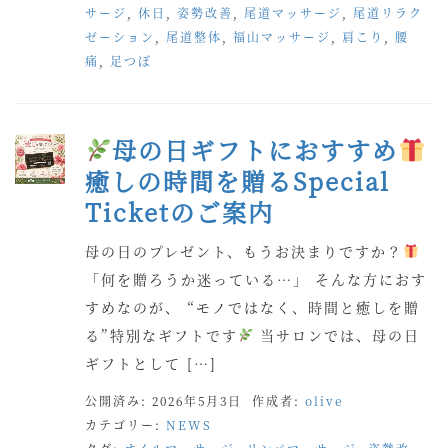
サージ
,
休日
,
姿勢改善
,
尾道マッサージ
,
尾道リラク
ゼーション
,
尾道整体
,
福山マッサージ
,
肩こり
,
腰
痛
,
足つぼ
母の日ギフトにおすすめ
癒しの時間を贈るSpecial
Ticketのご案内
母の日のプレゼント、もうお決まりですか？
「何を贈ろうか迷っている…」 そんな方におす
すめなのが、 “モノではなく、時間と癒しを贈
る”特別なギフトです
当サロンでは、母の日
ギフトとして […]
公開済み: 2026年5月3日
作成者:
olive
カテゴリー:
NEWS