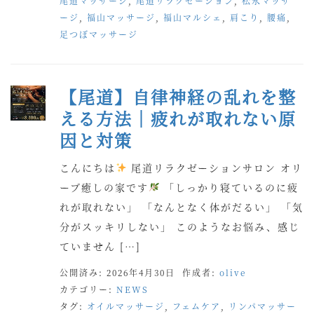
尾道マッサージ
,
尾道リラクゼーション
,
松永マッサ
ージ
,
福山マッサージ
,
福山マルシェ
,
肩こり
,
腰痛
,
足つぼマッサージ
【尾道】自律神経の乱れを整
える方法｜疲れが取れない原
因と対策
こんにちは
尾道リラクゼーションサロン オリ
ーブ癒しの家です
「しっかり寝ているのに疲
れが取れない」 「なんとなく体がだるい」 「気
分がスッキリしない」 このようなお悩み、感じ
ていません […]
公開済み: 2026年4月30日
作成者:
olive
カテゴリー:
NEWS
タグ:
オイルマッサージ
,
フェムケア
,
リンパマッサー