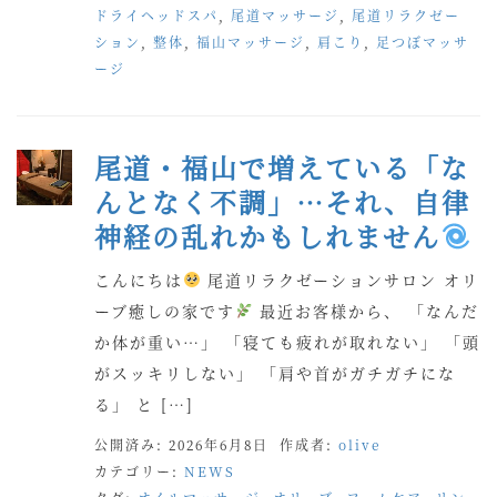
ドライヘッドスパ
,
尾道マッサージ
,
尾道リラクゼー
ション
,
整体
,
福山マッサージ
,
肩こり
,
足つぼマッサ
ージ
尾道・福山で増えている「な
んとなく不調」…それ、自律
神経の乱れかもしれません
こんにちは
尾道リラクゼーションサロン オリ
ーブ癒しの家です
最近お客様から、 「なんだ
か体が重い…」 「寝ても疲れが取れない」 「頭
がスッキリしない」 「肩や首がガチガチにな
る」 と […]
公開済み: 2026年6月8日
作成者:
olive
カテゴリー:
NEWS