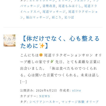
タグ:
オイルマッサージ
,
オリーブ
,
フェムケア
,
リン
パマッサージ
,
姿勢改善
,
尾道もみほぐし
,
尾道ドラ
イヘッドスパ
,
尾道マッサージ
,
尾道リラクゼーショ
ン
,
福山マッサージ
,
肩こり
,
足つぼ
【体だけでなく、心も整える
ために
】
こんにちは
尾道リラクゼーションサロン オリ
ーブ癒しの家です
先日、とても素敵な言葉に
出会いました。 「体は食べたものでつくられ
る。心は聞いた言葉でつくられる。未来は話し
[…]
公開済み: 2026年6月2日
作成者:
olive
カテゴリー:
NEWS
タグ:
シベリアンハスキー
,
マッサージ体験 オリーブ