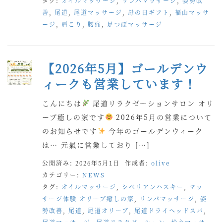
タグ:
オイルマッサージ
,
リンパマッサージ
,
姿勢改
善
,
尾道
,
尾道マッサージ
,
母の日ギフト
,
福山マッサ
ージ
,
肩こり
,
腰痛
,
足つぼマッサージ
【2026年5月】ゴールデンウ
ィークも営業しています！
こんにちは
尾道リラクゼーションサロン オリ
ーブ癒しの家です
2026年5月の営業について
のお知らせです
今年のゴールデンウィーク
は… 元氣に営業しており […]
公開済み: 2026年5月1日
作成者:
olive
カテゴリー:
NEWS
タグ:
オイルマッサージ
,
シベリアンハスキー
,
マッ
サージ体験 オリーブ癒しの家
,
リンパマッサージ
,
姿
勢改善
,
尾道
,
尾道オリーブ
,
尾道ドライヘッドスパ
,