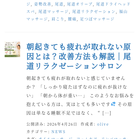
ジ
,
姿勢改善
,
尾道
,
尾道オリーブ
,
尾道ドライヘッド
スパ
,
尾道マッサージ
,
尾道リラクゼーション
,
福山
マッサージ
,
肩こり
,
腰痛
,
足つぼマッサージ
朝起きても疲れが取れない原
因とは？改善方法も解説｜尾
道リラクゼーションサロン
朝起きても疲れが取れないと感じていません
か？ 「しっかり寝たはずなのに疲れが抜けな
い」 「朝から体が重い…」 このようなお悩みを
抱えている方は、実はとても多いです
その原
因は単なる睡眠不足ではなく、 “ […]
公開済み: 2026年4月26日
作成者:
olive
カテゴリー:
NEWS
タグ:
オイルマッサージ
,
フェムケア
,
リンパマッサー