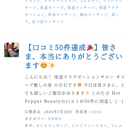
グカフェ
,
ドライヘッドスパ
,
フェムケア
,
リンパマッ
サージ
,
尾道オリーブ
,
尾道マッサージ
,
尾道リラク
ゼーション
,
松永マッサージ
,
福山マッサージ
,
肩こ
り
,
足つぼマッサージ
【口コミ50件達成
】皆さ
ま、本当にありがとうござい
ます
こんにちは！ 尾道リラクゼーションサロン オリ
ーブ癒しの家 の古石です
今日は皆さまに、と
ても嬉しいご報告があります
このたび Hot
Pepper Beautyの口コミが50件に到達し […]
公開済み: 2026年7月28日
作成者:
olive
カテゴリー:
NEWS
タグ:
オイルマッサージ
,
シベリアンハスキー
,
フェム