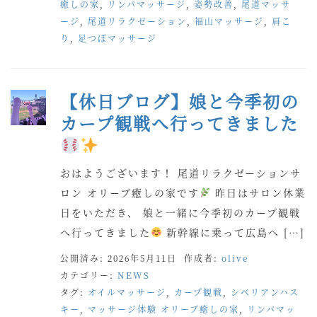
癒しの家
,
リンパマッサージ
,
姿勢改善
,
尾道マッサ
ージ
,
尾道リラクゼーション
,
福山マッサージ
,
肩こ
り
,
足つぼマッサージ
【休日ブログ】娘と今季初の
カープ観戦へ行ってきました
おはようございます！ 尾道リラクゼーションサ
ロン オリーブ癒しの家です
昨日はサロン休業
日をいただき、 娘と一緒に今季初のカープ観戦
へ行ってきました
新幹線に乗って広島へ […]
公開済み: 2026年5月11日
作成者:
olive
カテゴリー:
NEWS
タグ:
オイルマッサージ
,
カープ観戦
,
シベリアンハス
キー
,
マッサージ体験 オリーブ癒しの家
,
リンパマッ