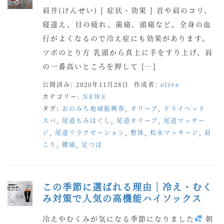
肩井(けんせい) [ 症状・効果 ] 首や肩のコリ、
寝違え、目の疲れ、歯痛、頭痛など。全身の血
行がよくなるので冷え症にも効果があります。
ツボのとり方 乳頭から真上に手をすり上げ、肩
の一番高いところを押して […]
公開済み: 2020年11月28日
作成者:
olive
カテゴリー:
NEWS
タグ:
おのみち地域振興券
,
オリーブ
,
ドライヘッド
スパ
,
尾道もみほぐし
,
尾道オリーブ
,
尾道マッサー
ジ
,
尾道リラクゼーション
,
整体
,
松永マッサージ
,
肩
こり
,
腰痛
,
足つぼ
この季節に選ばれる理由｜冷え・むく
み対策で人気の高機能ハイソックス
冷えやむくみが気になる季節になりました
朝