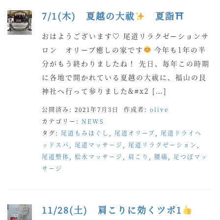
7/1(木) 夏越の大祓
夏詣⛩
おはようございます♡ 尾道リラクゼーションサ
ロン オリーブ癒しの家です
今年も1年の半
分がもう終わりましたね！ 先日、毎年この時期
に各地で開かれている夏越の大祓に、福山の艮
神社へ行って参りました&#x2 […]
公開済み: 2021年7月3日
作成者:
olive
カテゴリー:
NEWS
タグ:
尾道もみほぐし
,
尾道オリーブ
,
尾道ドライヘ
ッドスパ
,
尾道マッサージ
,
尾道リラクゼーション
,
尾道整体
,
松永マッサージ
,
肩こり
,
腰痛
,
足つぼマッ
サージ
11/28(土) 肩こりに効くツボ1