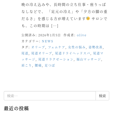
晩の冷え込みや、長時間の立ち仕事・座りっぱ
なしなどで、 「足元の冷え」や「夕方の脚の重
だるさ」を感じる方が増えています
サロンで
も、この時期は […]
公開済み: 2026年1月5日
作成者:
olive
カテゴリー:
NEWS
タグ:
オリーブ
,
フェムケア
,
女性の悩み
,
姿勢改善
,
尾道
,
尾道オリーブ
,
尾道ドライヘッドスパ
,
尾道マ
ッサージ
,
尾道リラクゼーション
,
福山マッサージ
,
肩こり
,
腰痛
,
足つぼ
検
索:
最近の投稿