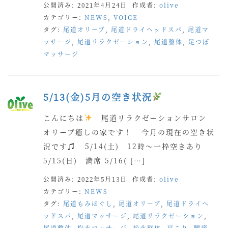
公開済み: 2021年4月24日
作成者:
olive
カテゴリー:
NEWS
,
VOICE
タグ:
尾道オリーブ
,
尾道ドライヘッドスパ
,
尾道マ
ッサージ
,
尾道リラクゼーション
,
尾道整体
,
足つぼ
マッサージ
5/13(金)5月の空き状況
こんにちは
尾道リラクゼーションサロン
オリーブ癒しの家です！ 今月の現在の空き状
況です♫ 5/14(土) 12時〜一枠空きあり
5/15(日) 満席 5/16( […]
公開済み: 2022年5月13日
作成者:
olive
カテゴリー:
NEWS
タグ:
尾道もみほぐし
,
尾道オリーブ
,
尾道ドライヘ
ッドスパ
,
尾道マッサージ
,
尾道リラクゼーション
,
尾道整体
,
松永マッサージ
,
松永整体
,
肩こり
,
腰痛
,