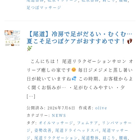
足つぼマッサージ
【尾道】冷房で足がだるい・むくむ…
夏こそ足つぼケアがおすすめです！
こんにちは！ 尾道リラクゼーションサロン オ
リーブ癒しの家です
毎日ジメジメと蒸し暑い
日が続いていますね
この時期、お客様からよ
く聞くお悩みが… ・足がむくみやすい ・夕
[…]
公開済み: 2026年7月6日
作成者:
olive
カテゴリー:
NEWS
タグ:
オイルマッサージ
,
フェムケア
,
リンパマッサー
ジ
,
姿勢改善
,
尾道ドライヘッドスパ
,
尾道マッサー
ジ
,
尾道リラクゼーション
,
尾道整体
,
肩こり
,
腰痛
,