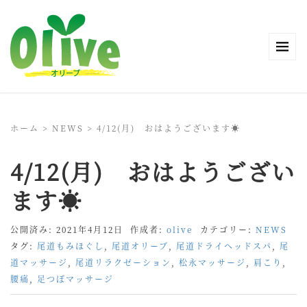
ホーム
>
NEWS
>
4/12(月) おはようございます☀
4/12(月) おはようござい
ます☀
公開済み: 2021年4月12日
作成者:
olive
カテゴリー:
NEWS
タグ:
尾道もみほぐし
,
尾道オリーブ
,
尾道ドライヘッドスパ
,
尾
道マッサージ
,
尾道リラクゼーション
,
松永マッサージ
,
肩こり
,
腰痛
,
足つぼマッサージ