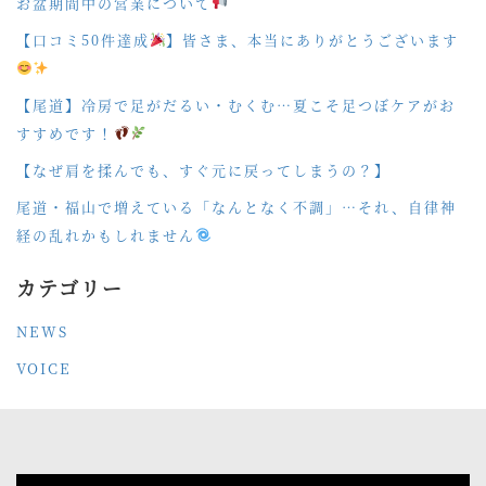
お盆期間中の営業について
【口コミ50件達成
】皆さま、本当にありがとうございます
【尾道】冷房で足がだるい・むくむ…夏こそ足つぼケアがお
すすめです！
【なぜ肩を揉んでも、すぐ元に戻ってしまうの？】
尾道・福山で増えている「なんとなく不調」…それ、自律神
経の乱れかもしれません
カテゴリー
NEWS
VOICE