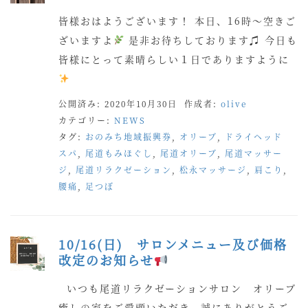
皆様おはようございます！ 本日、16時〜空きご
ざいますよ
是非お待ちしております♫ 今日も
皆様にとって素晴らしい１日でありますように
公開済み: 2020年10月30日
作成者:
olive
カテゴリー:
NEWS
タグ:
おのみち地域振興券
,
オリーブ
,
ドライヘッド
スパ
,
尾道もみほぐし
,
尾道オリーブ
,
尾道マッサー
ジ
,
尾道リラクゼーション
,
松永マッサージ
,
肩こり
,
腰痛
,
足つぼ
10/16(日) サロンメニュー及び価格
改定のお知らせ
いつも尾道リラクゼーションサロン オリーブ
癒しの家をご愛顧いただき、誠にありがとうご