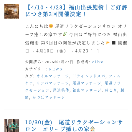
【4/10・4/23】福山出張施術｜ご好評
につき第3回開催決定！
こんにちは
尾道リラクゼーションサロン オリ
ーブ癒しの家です
今回はご好評につき 福山出
張施術 第3回目の開催が決定しました
■ 開催
日 ・4月10日（金） ・4月23 […]
公開済み: 2026年3月27日
作成者:
olive
カテゴリー:
NEWS
タグ:
オイルマッサージ
,
ドライヘッドスパ
,
フェム
ケア
,
リンパマッサージ
,
尾道マッサージ
,
尾道リラ
クゼーション
,
尾道整体
,
福山マッサージ
,
肩こり
,
腰
痛
,
足つぼマッサージ
10/30(金) 尾道リラクゼーションサ
ロン オリーブ癒しの家