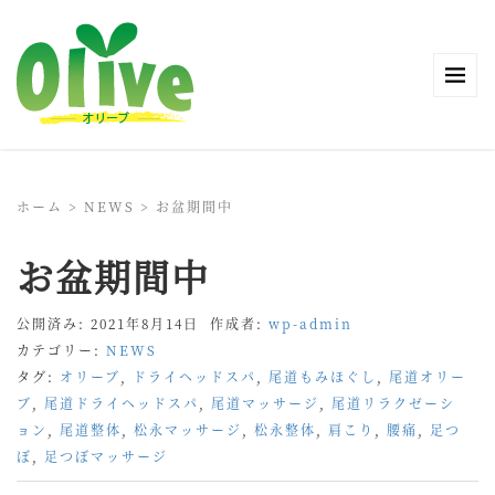
ホーム
>
NEWS
>
お盆期間中
お盆期間中
公開済み: 2021年8月14日
作成者:
wp-admin
カテゴリー:
NEWS
タグ:
オリーブ
,
ドライヘッドスパ
,
尾道もみほぐし
,
尾道オリー
ブ
,
尾道ドライヘッドスパ
,
尾道マッサージ
,
尾道リラクゼーシ
ョン
,
尾道整体
,
松永マッサージ
,
松永整体
,
肩こり
,
腰痛
,
足つ
ぼ
,
足つぼマッサージ