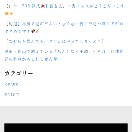
【口コミ50件達成
】皆さま、本当にありがとうございます
【尾道】冷房で足がだるい・むくむ…夏こそ足つぼケアがお
すすめです！
【なぜ肩を揉んでも、すぐ元に戻ってしまうの？】
尾道・福山で増えている「なんとなく不調」…それ、自律神
経の乱れかもしれません
カテゴリー
NEWS
VOICE