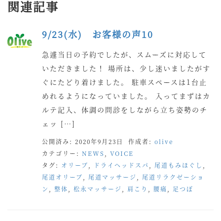
関連記事
9/23(水) お客様の声10
急遽当日の予約でしたが、スムーズに対応して
いただきました！ 場所は、少し迷いましたがす
ぐにたどり着けました。 駐車スペースは1台止
めれるようになっていました。 入ってまずはカ
ルテ記入、体調の問診をしながら立ち姿勢のチ
ェッ […]
公開済み: 2020年9月23日
作成者:
olive
カテゴリー:
NEWS
,
VOICE
タグ:
オリーブ
,
ドライヘッドスパ
,
尾道もみほぐし
,
尾道オリーブ
,
尾道マッサージ
,
尾道リラクゼーショ
ン
,
整体
,
松永マッサージ
,
肩こり
,
腰痛
,
足つぼ