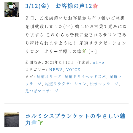
3/12(金) お客様の声12
先日、ご来店頂いたお客様から有り難いご感想
を頂戴致しました(^^) 嬉しいお言葉で励みにな
ります♡ これからも皆様に愛されるサロンであ
り続けられますように！ 尾道リラクゼーション
サロン オリーブ癒しの家
[…]
公開済み: 2021年3月12日
作成者:
olive
カテゴリー:
NEWS
,
VOICE
タグ:
尾道オリーブ
,
尾道ドライヘッドスパ
,
尾道マ
ッサージ
,
尾道リラクゼーション
,
松永マッサージ
,
足つぼマッサージ
ホルミシスブランケットのやさしい魅
力