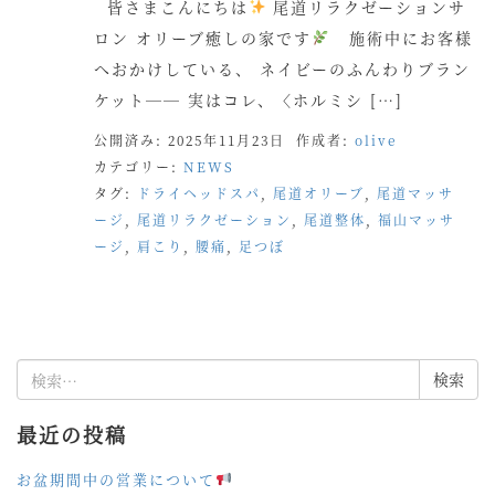
皆さまこんにちは
尾道リラクゼーションサ
ロン オリーブ癒しの家です
施術中にお客様
へおかけしている、 ネイビーのふんわりブラン
ケット── 実はコレ、〈ホルミシ […]
公開済み: 2025年11月23日
作成者:
olive
カテゴリー:
NEWS
タグ:
ドライヘッドスパ
,
尾道オリーブ
,
尾道マッサ
ージ
,
尾道リラクゼーション
,
尾道整体
,
福山マッサ
ージ
,
肩こり
,
腰痛
,
足つぼ
検
索:
最近の投稿
お盆期間中の営業について