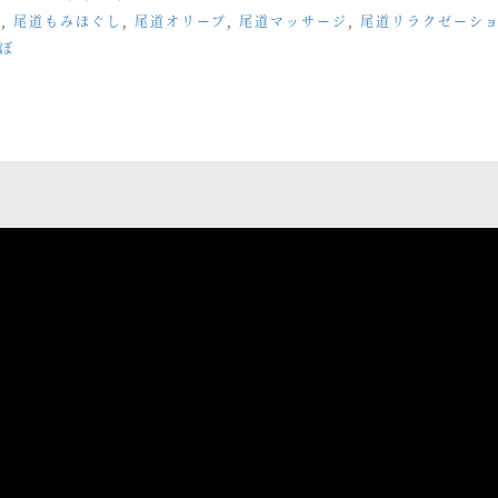
パ
,
尾道もみほぐし
,
尾道オリーブ
,
尾道マッサージ
,
尾道リラクゼーシ
ぼ