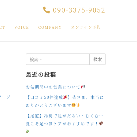
090-3375-9052
CT
VOICE
COMPANY
オンライン予約
検
索:
最近の投稿
お盆期間中の営業について
【口コミ50件達成
】皆さま、本当に
サージ
ありがとうございます
【尾道】冷房で足がだるい・むくむ…
夏こそ足つぼケアがおすすめです！