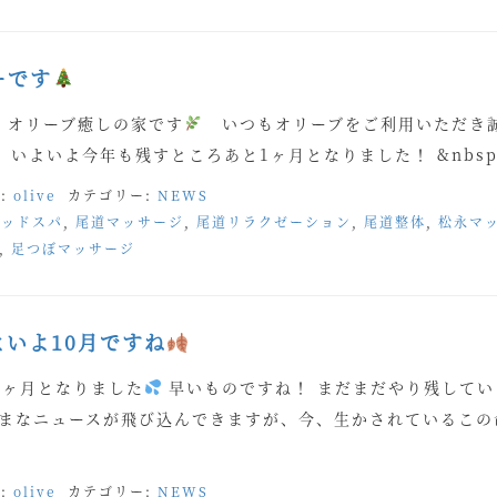
ーです
 オリーブ癒しの家です
いつもオリーブをご利用いただき
いよいよ今年も残すところあと1ヶ月となりました！ &nbsp 
:
olive
カテゴリー:
NEWS
ヘッドスパ
,
尾道マッサージ
,
尾道リラクゼーション
,
尾道整体
,
松永マ
,
足つぼマッサージ
いよいよ10月ですね
3ヶ月となりました
早いものですね！ まだまだやり残してい
まなニュースが飛び込んできますが、今、生かされているこの
:
olive
カテゴリー:
NEWS