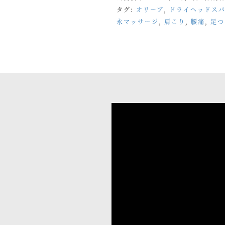
タグ:
オリーブ
,
ドライヘッドス
永マッサージ
,
肩こり
,
腰痛
,
足つ