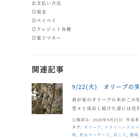
お支払い方法
◎現金
◎ペイペイ
◎クレジット各種
◎電子マネー
関連記事
9/22(火) オリーブ
我が家のオリーブの木がこの
堂々と成長し続けた姿には見
公開済み: 2020年9月22日
作成者
タグ:
オリーブ
,
ドライヘッドス
体
,
松永マッサージ
,
肩こり
,
腰痛