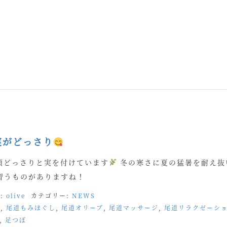
の実がどっさり
頃どっさりと実を付けています
冬の寒さに夏の猛暑を耐え抜
習うものがありますね！
:
olive
カテゴリー:
NEWS
パ
,
尾道もみほぐし
,
尾道オリーブ
,
尾道マッサージ
,
尾道リラクゼーシ
,
足つぼ