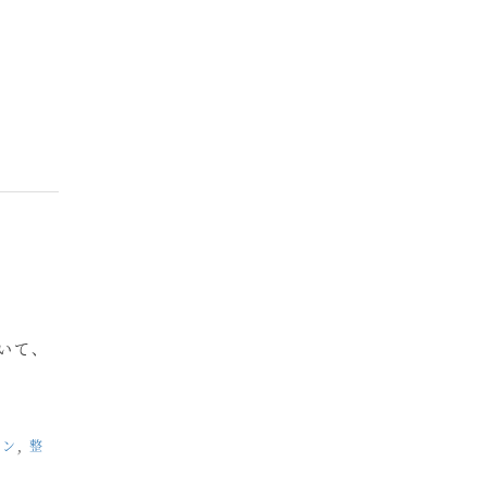
いて、
ョン
,
整