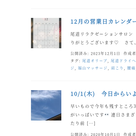
12月の営業日カレンダ
尾道リラクゼーションサロン
りがとうございます♡ さて、
公開済み: 2023年12月1日
作成者
タグ:
尾道オリーブ
,
尾道ドライ
ジ
,
福山マッサージ
,
肩こり
,
腰痛
10/1(木) 今日から
早いもので今年も残すところ
がいっぱいです
連日さまざ
たり前 […]
公開済み: 2020年10月1日
作成者