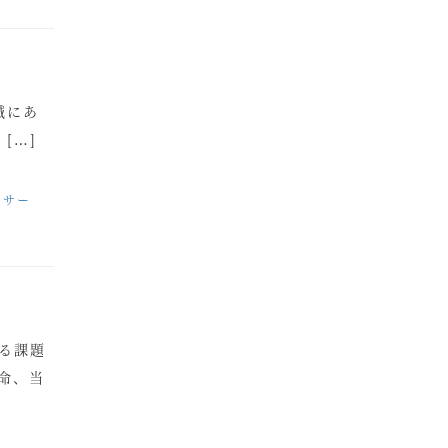
誠にあ
[…]
ッサー
る課題
命、当