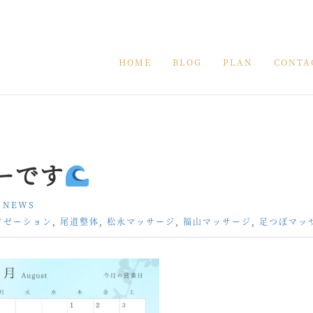
HOME
BLOG
PLAN
CONTA
ーです
:
NEWS
クゼーション
,
尾道整体
,
松永マッサージ
,
福山マッサージ
,
足つぼマッ