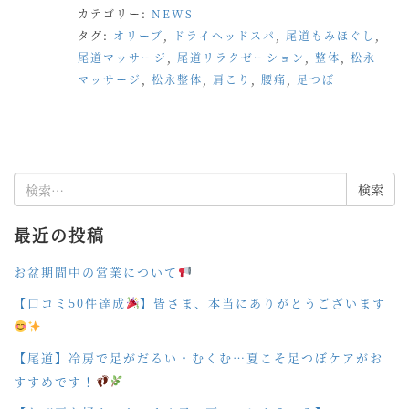
カテゴリー:
NEWS
タグ:
オリーブ
,
ドライヘッドスパ
,
尾道もみほぐし
,
尾道マッサージ
,
尾道リラクゼーション
,
整体
,
松永
マッサージ
,
松永整体
,
肩こり
,
腰痛
,
足つぼ
検
索:
最近の投稿
お盆期間中の営業について
【口コミ50件達成
】皆さま、本当にありがとうございます
【尾道】冷房で足がだるい・むくむ…夏こそ足つぼケアがお
すすめです！