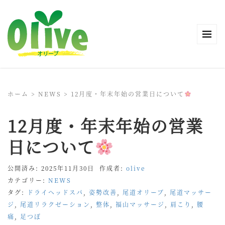
ホーム
>
NEWS
>
12月度・年末年始の営業日について
12月度・年末年始の営業
日について
公開済み: 2025年11月30日
作成者:
olive
カテゴリー:
NEWS
タグ:
ドライヘッドスパ
,
姿勢改善
,
尾道オリーブ
,
尾道マッサー
ジ
,
尾道リラクゼーション
,
整体
,
福山マッサージ
,
肩こり
,
腰
痛
,
足つぼ