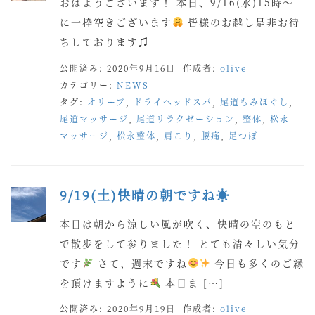
おはようございます！ 本日、9/16(水)15時〜
に一枠空きございます
皆様のお越し是非お待
ちしております♫
公開済み: 2020年9月16日
作成者:
olive
カテゴリー:
NEWS
タグ:
オリーブ
,
ドライヘッドスパ
,
尾道もみほぐし
,
尾道マッサージ
,
尾道リラクゼーション
,
整体
,
松永
マッサージ
,
松永整体
,
肩こり
,
腰痛
,
足つぼ
9/19(土)快晴の朝ですね☀
本日は朝から涼しい風が吹く、快晴の空のもと
で散歩をして参りました！ とても清々しい気分
です
さて、週末ですね
今日も多くのご縁
を頂けますように
本日ま […]
公開済み: 2020年9月19日
作成者:
olive