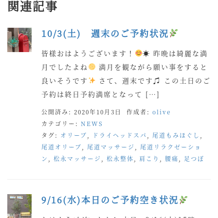
関連記事
10/3(土) 週末のご予約状況
皆様おはようございます！
☀ 昨晩は綺麗な満
月でしたよね
満月を観ながら願い事をすると
良いそうです
さて、週末です♫ この土日のご
予約は終日予約満席となって […]
公開済み: 2020年10月3日
作成者:
olive
カテゴリー:
NEWS
タグ:
オリーブ
,
ドライヘッドスパ
,
尾道もみほぐし
,
尾道オリーブ
,
尾道マッサージ
,
尾道リラクゼーショ
ン
,
松永マッサージ
,
松永整体
,
肩こり
,
腰痛
,
足つぼ
9/16(水)本日のご予約空き状況