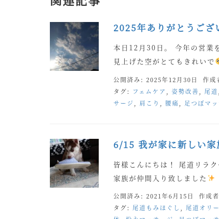
2025年ありがとうござ
本日12月30日。 今年の営
見上げた空がとてもきれいで
公開済み: 2025年12月30日
作成
タグ:
フェムケア
,
姿勢改善
,
尾道
サージ
,
肩こり
,
腰痛
,
足つぼマッ
6/15 我が家に新しい
皆様こんにちは！ 尾道リラ
家族が仲間入り致しました
公開済み: 2021年6月15日
作成者
タグ:
尾道もみほぐし
,
尾道オリ