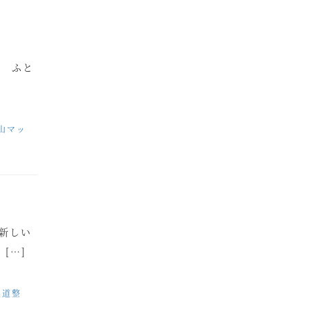
、 ふと
山マッ
新しい
[…]
尾道整