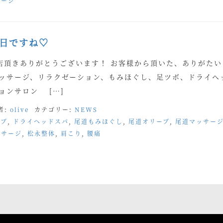
サージ
の日ですね♡
店頂きありがとうございます！ お客様から頂いた、ありがたい
マッサージ、リラクゼーション、もみほぐし、足ツボ、ドライヘ
ョンサロン […]
者:
olive
カテゴリー:
NEWS
ーブ
,
ドライヘッドスパ
,
尾道もみほぐし
,
尾道オリーブ
,
尾道マッサー
ッサージ
,
松永整体
,
肩こり
,
腰痛