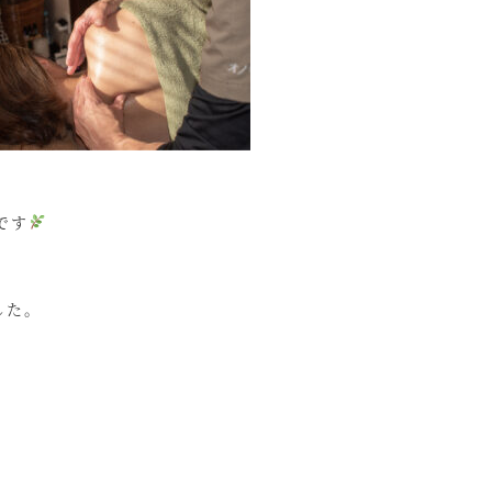
です
した。