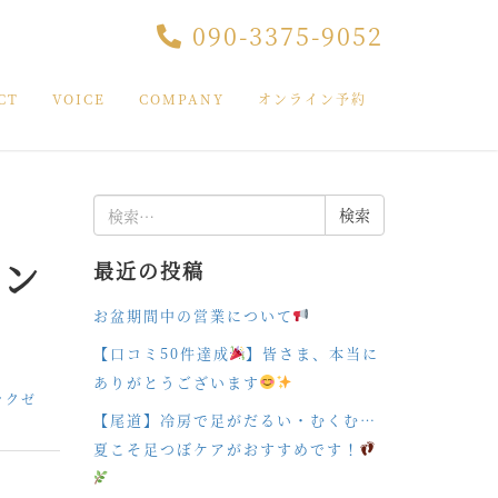
090-3375-9052
CT
VOICE
COMPANY
オンライン予約
検
索:
ーン
最近の投稿
お盆期間中の営業について
【口コミ50件達成
】皆さま、本当に
ありがとうございます
ラクゼ
【尾道】冷房で足がだるい・むくむ…
夏こそ足つぼケアがおすすめです！