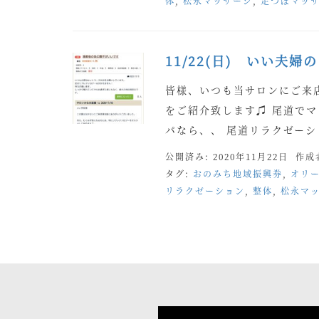
体
,
松永マッサージ
,
足つぼマッ
11/22(日) いい夫婦
皆様、いつも当サロンにご来
をご紹介致します♫ 尾道で
パなら、、 尾道リラクゼーシ
公開済み: 2020年11月22日
作成
タグ:
おのみち地域振興券
,
オリ
リラクゼーション
,
整体
,
松永マ