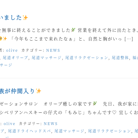
いました
業を無事に終えることができました
営業を終えて外に出たとき
「今年もここまで来れたなぁ」と、自然と胸がいっ […]
者:
olive
カテゴリー:
NEWS
,
尾道オリーブ
,
尾道マッサージ
,
尾道リラクゼーション
,
尾道整体
,
福
サージ
家族が仲間入り
クゼーションサロン オリーブ癒しの家です
先日、我が家に
シベリアンハスキーの仔犬の「もみじ」ちゃんです♡ 宜しくお 
:
olive
カテゴリー:
NEWS
ーブ
,
尾道ドライヘッドスパ
,
尾道マッサージ
,
尾道リラクゼーション
,