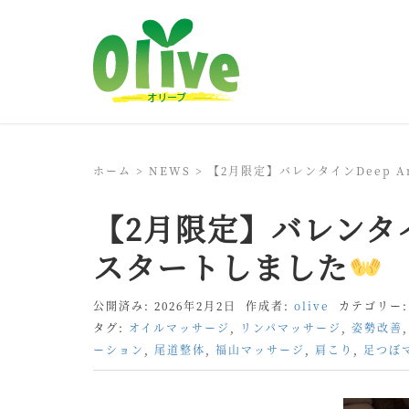
ホーム
>
NEWS
>
【2月限定】バレンタインDeep 
【2月限定】バレンタイ
スタートしました
公開済み: 2026年2月2日
作成者:
olive
カテゴリー
タグ:
オイルマッサージ
,
リンパマッサージ
,
姿勢改善
ーション
,
尾道整体
,
福山マッサージ
,
肩こり
,
足つぼ