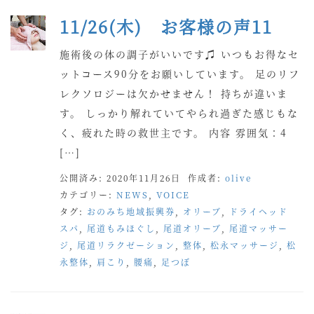
11/26(木) お客様の声11
施術後の体の調子がいいです♫ いつもお得なセ
ットコース90分をお願いしています。 足のリフ
レクソロジーは欠かせません！ 持ちが違いま
す。 しっかり解れていてやられ過ぎた感じもな
く、疲れた時の救世主です。 内容 雰囲気：4
[…]
公開済み: 2020年11月26日
作成者:
olive
カテゴリー:
NEWS
,
VOICE
タグ:
おのみち地域振興券
,
オリーブ
,
ドライヘッド
スパ
,
尾道もみほぐし
,
尾道オリーブ
,
尾道マッサー
ジ
,
尾道リラクゼーション
,
整体
,
松永マッサージ
,
松
永整体
,
肩こり
,
腰痛
,
足つぼ