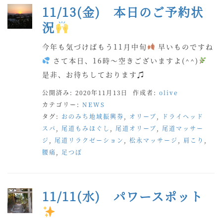
11/13(金) 本日のご予約状
況
今年も気づけばもう11月中旬
早いものですね
さて本日、16時〜空きございますよ(^^)
是非、お待ちしております♫
公開済み: 2020年11月13日
作成者:
olive
カテゴリー:
NEWS
タグ:
おのみち地域振興券
,
オリーブ
,
ドライヘッド
スパ
,
尾道もみほぐし
,
尾道オリーブ
,
尾道マッサー
ジ
,
尾道リラクゼーション
,
松永マッサージ
,
肩こり
,
腰痛
,
足つぼ
11/11(水) パワースポット