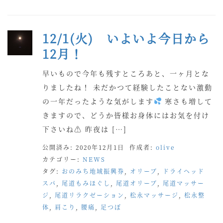
12/1(火) いよいよ今日から
12月！
早いもので今年も残すところあと、一ヶ月とな
りましたね！ 未だかつて経験したことない激動
の一年だったような気がします
寒さも増して
きますので、どうか皆様お身体にはお気を付け
下さいね⚠ 昨夜は […]
公開済み: 2020年12月1日
作成者:
olive
カテゴリー:
NEWS
タグ:
おのみち地域振興券
,
オリーブ
,
ドライヘッド
スパ
,
尾道もみほぐし
,
尾道オリーブ
,
尾道マッサー
ジ
,
尾道リラクゼーション
,
松永マッサージ
,
松永整
体
,
肩こり
,
腰痛
,
足つぼ