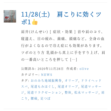
11/28(土) 肩こりに効くツ
ボ1
肩井(けんせい) [ 症状・効果 ] 首や肩のコリ、
寝違え、目の疲れ、歯痛、頭痛など。全身の血
行がよくなるので冷え症にも効果があります。
ツボのとり方 乳頭から真上に手をすり上げ、肩
の一番高いところを押して […]
公開済み: 2020年11月28日
作成者:
olive
カテゴリー:
NEWS
タグ:
おのみち地域振興券
,
オリーブ
,
ドライヘッド
スパ
,
尾道もみほぐし
,
尾道オリーブ
,
尾道マッサー
ジ
,
尾道リラクゼーション
,
整体
,
松永マッサージ
,
肩
こり
,
腰痛
,
足つぼ