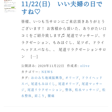
11/22(日) いい夫婦の日で
すね♡
皆様、いつも当サロンにご来店頂きありがとう
ございます！ お客様から頂いた、ありがたい口
コミをご紹介致します♫ 尾道でマッサージ、リ
ラクゼーション、もみほぐし、足ツボ、ドライ
ヘッドスパなら、、 尾道リラクゼーションサロ
ン […]
公開済み: 2020年11月22日
作成者:
olive
カテゴリー:
NEWS
タグ:
おのみち地域振興券
,
オリーブ
,
ドライヘッド
スパ
,
尾道もみほぐし
,
尾道オリーブ
,
尾道マッサー
ジ
,
尾道リラクゼーション
,
整体
,
松永マッサージ
,
松
永整体
,
肩こり
,
腰痛