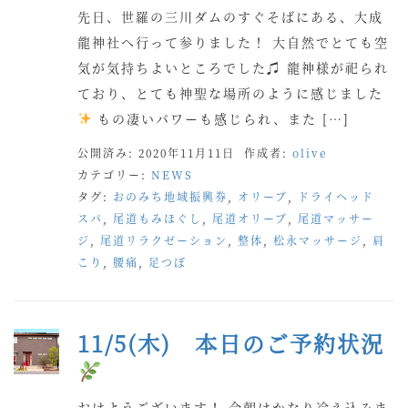
先日、世羅の三川ダムのすぐそばにある、大成
龍神社へ行って参りました！ 大自然でとても空
気が気持ちよいところでした♫ 龍神様が祀られ
ており、とても神聖な場所のように感じました
もの凄いパワーも感じられ、また […]
公開済み: 2020年11月11日
作成者:
olive
カテゴリー:
NEWS
タグ:
おのみち地域振興券
,
オリーブ
,
ドライヘッド
スパ
,
尾道もみほぐし
,
尾道オリーブ
,
尾道マッサー
ジ
,
尾道リラクゼーション
,
整体
,
松永マッサージ
,
肩
こり
,
腰痛
,
足つぼ
11/5(木) 本日のご予約状況
おはようございます！ 今朝はかなり冷え込みま