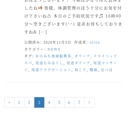
したね
皆様、体調管理のほう十分にお気を付
け下さいね⚠ 本日のご予約状況です♫ 16時40
分〜空きございます(^^) 是非お待ちしておりま
すね& […]
公開済み: 2020年11月5日
作成者:
olive
カテゴリー:
NEWS
タグ:
おのみち地域振興券
,
オリーブ
,
ドライヘッド
スパ
,
尾道もみほぐし
,
尾道オリーブ
,
尾道マッサー
ジ
,
尾道リラクゼーション
,
肩こり
,
腰痛
,
足つぼ
<
1
2
3
4
5
6
7
>