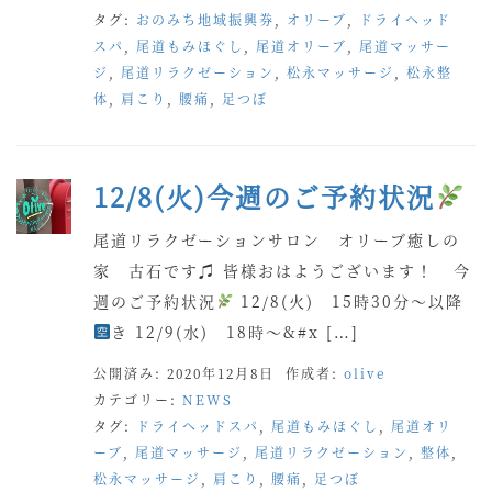
タグ:
おのみち地域振興券
,
オリーブ
,
ドライヘッド
スパ
,
尾道もみほぐし
,
尾道オリーブ
,
尾道マッサー
ジ
,
尾道リラクゼーション
,
松永マッサージ
,
松永整
体
,
肩こり
,
腰痛
,
足つぼ
12/8(火)今週のご予約状況
尾道リラクゼーションサロン オリーブ癒しの
家 古石です♫ 皆様おはようございます！ 今
週のご予約状況
12/8(火) 15時30分〜以降
き 12/9(水) 18時〜&#x […]
公開済み: 2020年12月8日
作成者:
olive
カテゴリー:
NEWS
タグ:
ドライヘッドスパ
,
尾道もみほぐし
,
尾道オリ
ーブ
,
尾道マッサージ
,
尾道リラクゼーション
,
整体
,
松永マッサージ
,
肩こり
,
腰痛
,
足つぼ