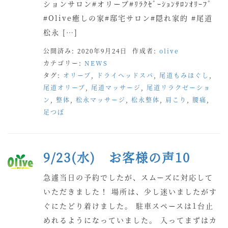
ションサロン#オリーブ#ﾘﾗｸｾﾞｰｼｮﾝｻﾛﾝｵﾘｰﾌﾞ
#Olive癒しの家#邸宅サロン#隠れ家的 #尾道
松永 […]
公開済み: 2020年9月24日
作成者:
olive
カテゴリー:
NEWS
タグ:
オリーブ
,
ドライヘッドスパ
,
尾道もみほぐし
,
尾道オリーブ
,
尾道マッサージ
,
尾道リラクゼーショ
ン
,
整体
,
松永マッサージ
,
松永整体
,
肩こり
,
腰痛
,
足つぼ
9/23(水) お客様の声10
急遽当日の予約でしたが、スムーズに対応して
いただきました！ 場所は、少し迷いましたがす
ぐにたどり着けました。 駐車スペースは1台止
めれるようになっていました。 入ってまずはカ