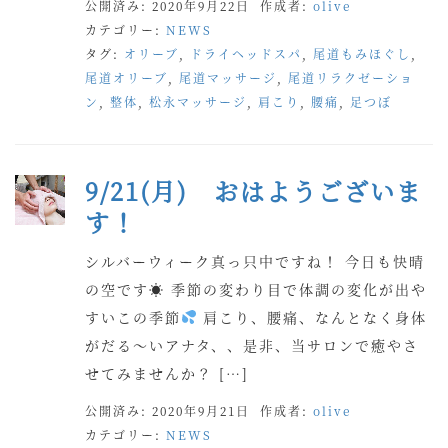
公開済み: 2020年9月22日
作成者:
olive
カテゴリー:
NEWS
タグ:
オリーブ
,
ドライヘッドスパ
,
尾道もみほぐし
,
尾道オリーブ
,
尾道マッサージ
,
尾道リラクゼーショ
ン
,
整体
,
松永マッサージ
,
肩こり
,
腰痛
,
足つぼ
9/21(月) おはようございま
す！
シルバーウィーク真っ只中ですね！ 今日も快晴
の空です☀ 季節の変わり目で体調の変化が出や
すいこの季節
肩こり、腰痛、なんとなく身体
がだる〜いアナタ、、是非、当サロンで癒やさ
せてみませんか？ […]
公開済み: 2020年9月21日
作成者:
olive
カテゴリー:
NEWS