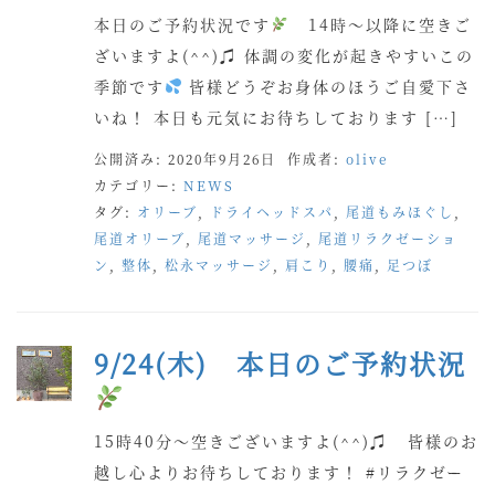
本日のご予約状況です
14時〜以降に空きご
ざいますよ(^^)♫ 体調の変化が起きやすいこの
季節です
皆様どうぞお身体のほうご自愛下さ
いね！ 本日も元気にお待ちしております […]
公開済み: 2020年9月26日
作成者:
olive
カテゴリー:
NEWS
タグ:
オリーブ
,
ドライヘッドスパ
,
尾道もみほぐし
,
尾道オリーブ
,
尾道マッサージ
,
尾道リラクゼーショ
ン
,
整体
,
松永マッサージ
,
肩こり
,
腰痛
,
足つぼ
9/24(木) 本日のご予約状況
15時40分〜空きございますよ(^^)♫ 皆様のお
越し心よりお待ちしております！ #リラクゼー