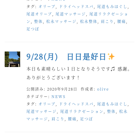
タグ:
オリーブ
,
ドライヘッドスパ
,
尾道もみほぐし
,
尾道オリーブ
,
尾道マッサージ
,
尾道リラクゼーショ
ン
,
整体
,
松永マッサージ
,
松永整体
,
肩こり
,
腰痛
,
足つぼ
9/28(月) 日日是好日
本日も素晴らしい１日となりそうです♫ 感謝。
ありがとうございます！
公開済み: 2020年9月28日
作成者:
olive
カテゴリー:
NEWS
タグ:
オリーブ
,
ドライヘッドスパ
,
尾道もみほぐし
,
尾道マッサージ
,
尾道リラクゼーション
,
整体
,
松永
マッサージ
,
肩こり
,
腰痛
,
足つぼ