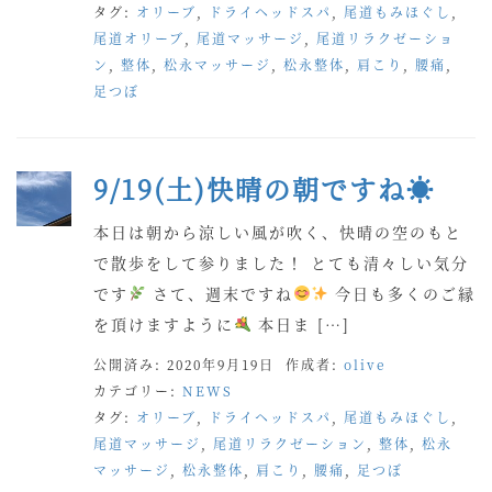
タグ:
オリーブ
,
ドライヘッドスパ
,
尾道もみほぐし
,
尾道オリーブ
,
尾道マッサージ
,
尾道リラクゼーショ
ン
,
整体
,
松永マッサージ
,
松永整体
,
肩こり
,
腰痛
,
足つぼ
9/19(土)快晴の朝ですね☀
本日は朝から涼しい風が吹く、快晴の空のもと
で散歩をして参りました！ とても清々しい気分
です
さて、週末ですね
今日も多くのご縁
を頂けますように
本日ま […]
公開済み: 2020年9月19日
作成者:
olive
カテゴリー:
NEWS
タグ:
オリーブ
,
ドライヘッドスパ
,
尾道もみほぐし
,
尾道マッサージ
,
尾道リラクゼーション
,
整体
,
松永
マッサージ
,
松永整体
,
肩こり
,
腰痛
,
足つぼ