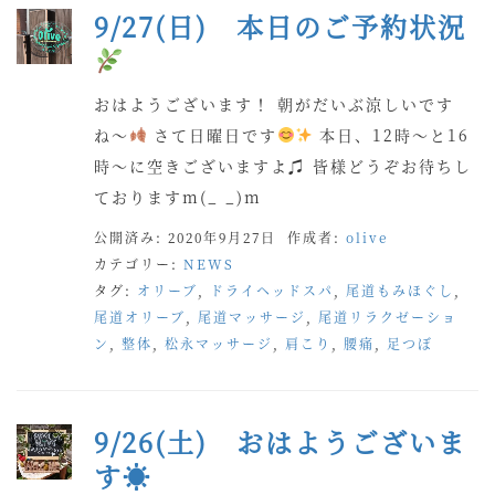
9/27(日) 本日のご予約状況
おはようございます！ 朝がだいぶ涼しいです
ね〜
さて日曜日です
本日、12時〜と16
時〜に空きございますよ♫ 皆様どうぞお待ちし
ておりますm(_ _)m
公開済み: 2020年9月27日
作成者:
olive
カテゴリー:
NEWS
タグ:
オリーブ
,
ドライヘッドスパ
,
尾道もみほぐし
,
尾道オリーブ
,
尾道マッサージ
,
尾道リラクゼーショ
ン
,
整体
,
松永マッサージ
,
肩こり
,
腰痛
,
足つぼ
9/26(土) おはようございま
す☀