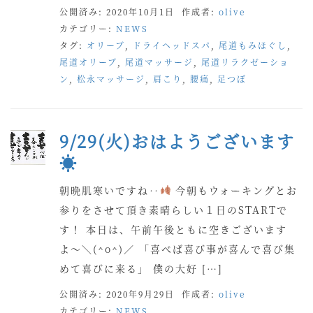
公開済み: 2020年10月1日
作成者:
olive
カテゴリー:
NEWS
タグ:
オリーブ
,
ドライヘッドスパ
,
尾道もみほぐし
,
尾道オリーブ
,
尾道マッサージ
,
尾道リラクゼーショ
ン
,
松永マッサージ
,
肩こり
,
腰痛
,
足つぼ
9/29(火)おはようございます
☀
朝晩肌寒いですね‥
今朝もウォーキングとお
参りをさせて頂き素晴らしい１日のSTARTで
す！ 本日は、午前午後ともに空きございます
よ〜＼(^o^)／ 「喜べば喜び事が喜んで喜び集
めて喜びに来る」 僕の大好 […]
公開済み: 2020年9月29日
作成者:
olive
カテゴリー:
NEWS