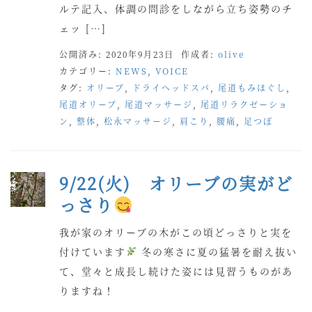
ルテ記入、体調の問診をしながら立ち姿勢のチ
ェッ […]
公開済み: 2020年9月23日
作成者:
olive
カテゴリー:
NEWS
,
VOICE
タグ:
オリーブ
,
ドライヘッドスパ
,
尾道もみほぐし
,
尾道オリーブ
,
尾道マッサージ
,
尾道リラクゼーショ
ン
,
整体
,
松永マッサージ
,
肩こり
,
腰痛
,
足つぼ
9/22(火) オリーブの実がど
っさり
我が家のオリーブの木がこの頃どっさりと実を
付けています
冬の寒さに夏の猛暑を耐え抜い
て、堂々と成長し続けた姿には見習うものがあ
りますね！