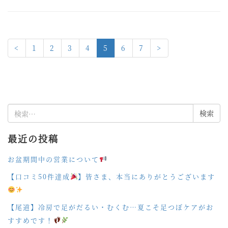
<
1
2
3
4
5
6
7
>
検
索:
最近の投稿
お盆期間中の営業について
【口コミ50件達成
】皆さま、本当にありがとうございます
【尾道】冷房で足がだるい・むくむ…夏こそ足つぼケアがお
すすめです！